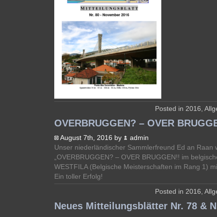
Posted in
2016
,
All
OVERBRUGGEN? – OVER BRUGGE
August 7th, 2016 by
admin
Unser niederländischer Sammlerfreund Ed an Raan w
„OVERBRUGGEN? – OVER BRUGGEN!! im belgischen
WESTFILA (Belgische Meisterschaften im Rang 1) mi
Ein toller Erfolg!
Posted in
2016
,
All
Neues Mitteilungsblätter Nr. 78 & N