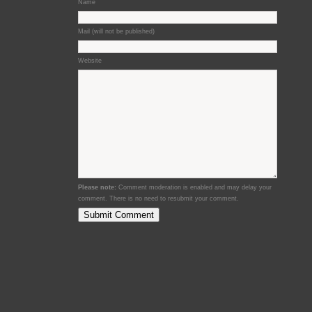
Name
Mail (will not be published)
Website
Please note:
Comment moderation is enabled and may delay your
comment. There is no need to resubmit your comment.